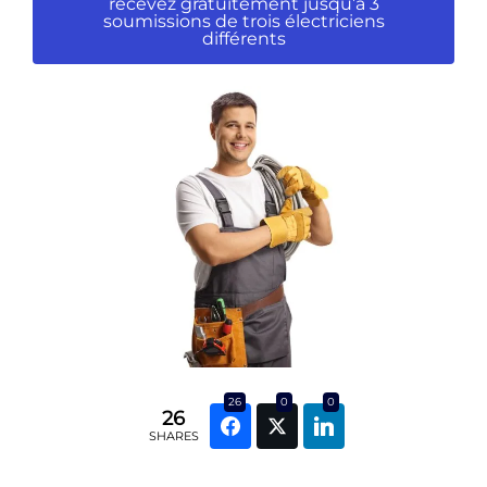
recevez gratuitement jusqu’à 3
soumissions de trois électriciens
différents
26
0
0
26
SHARES