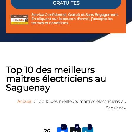
Service Confidentiel, Gratuit et Sans Engagement.
En cliquant sur le bouton d'envoi, j’accepte les
termes et conditions.
Top 10 des meilleurs
maitres électriciens au
Saguenay
Accueil
»
Top 10 des meilleurs maitres électriciens au
Saguenay
26
0
0
26