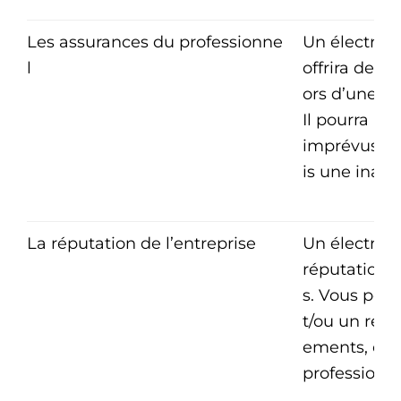
Les assurances du professionne
Un électrici
l
offrira des 
ors d’une ré
Il pourra ai
imprévus qu’
is une inatt
La réputation de l’entreprise
Un électric
réputation 
s. Vous pour
t/ou un reto
ements, ce q
professionn